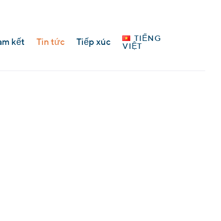
Languages
TIẾNG
am kết
Tin tức
Tiếp xúc
VIỆT