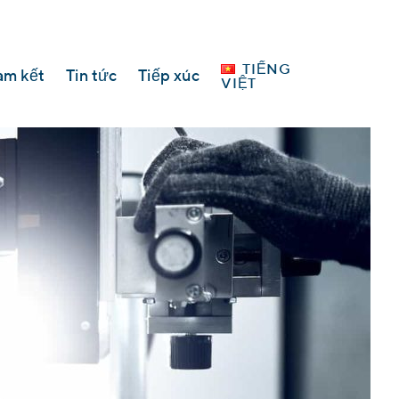
Languages
TIẾNG
am kết
Tin tức
Tiếp xúc
VIỆT